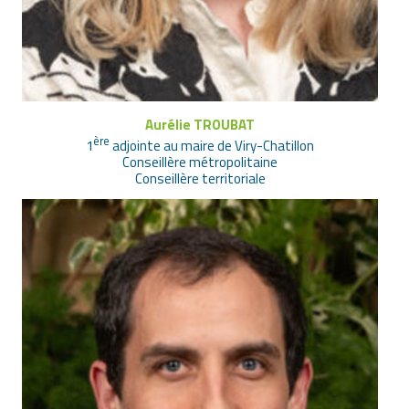
Aurélie TROUBAT
ère
1
adjointe au maire de Viry-Chatillon
Conseillère métropolitaine
Conseillère territoriale